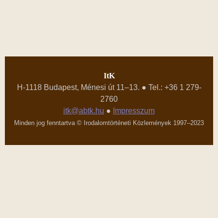
ItK
H-1118 Budapest, Ménesi út 11–13. ● Tel.: +36 1 279-
2760
itk@abtk.hu
●
Impresszum
Minden jog fenntartva © Irodalomtörténeti Közlemények 1997–2023