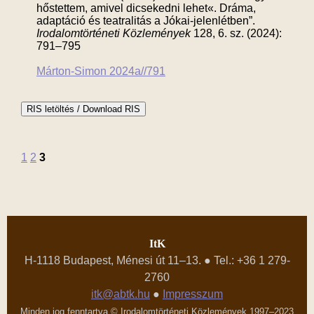
hőstettem, amivel dicsekedni lehet«. Dráma,
adaptáció és teatralitás a Jókai-jelenlétben”.
Irodalomtörténeti Közlemények
128, 6. sz. (2024):
791–795
Márton-Simon 2024a//791
1
2
3
ItK
H-1118 Budapest, Ménesi út 11–13. ● Tel.: +36 1 279-
2760
itk@abtk.hu
●
Impresszum
Minden jog fenntartva © Irodalomtörténeti Közlemények 1997–2023