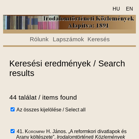
HU
EN
Rólunk
Lapszámok
Keresés
Keresési eredmények / Search
results
44 találat / items found
Az összes kijelölése / Select all
41.
Korompay H.
János. „A reformkori divatlapok és
Arany költészete”.
Irodalomtörténeti Közlemények