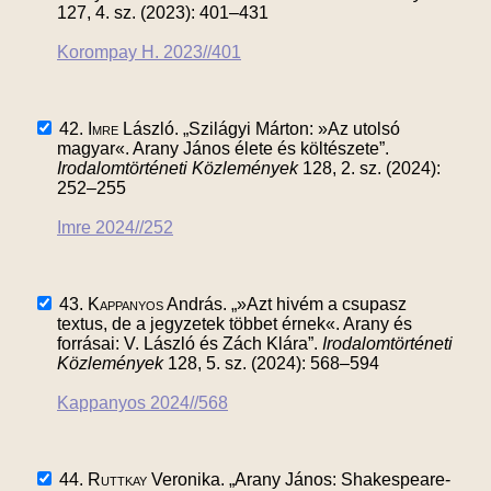
127, 4. sz. (2023): 401–431
Korompay H. 2023//401
42.
Imre
László. „Szilágyi Márton: »Az utolsó
magyar«. Arany János élete és költészete”.
Irodalomtörténeti Közlemények
128, 2. sz. (2024):
252–255
Imre 2024//252
43.
Kappanyos
András. „»Azt hivém a csupasz
textus, de a jegyzetek többet érnek«. Arany és
forrásai: V. László és Zách Klára”.
Irodalomtörténeti
Közlemények
128, 5. sz. (2024): 568–594
Kappanyos 2024//568
44.
Ruttkay
Veronika. „Arany János: Shakespeare-