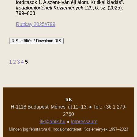
fordítások 1. A szent-iván éji álom. Kritikai kiadás”.
Irodalomtörténeti Közlemények
129, 6. sz. (2025):
799–803
Ruttkay 2025//799
1
2
3
4
5
ItK
H-1118 Budapest, Ménesi út 11–13. ● Tel.: +36 1 279-
2760
itk@abtk.hu
●
Impresszum
Minden jog fenntartva © Irodalomtörténeti Közlemények 1997–2023