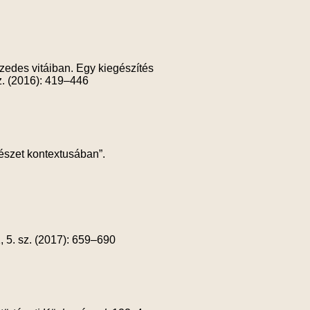
zedes vitáiban. Egy kiegészítés
z. (2016): 419–446
észet kontextusában”.
 5. sz. (2017): 659–690