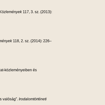
i Közlemények
117, 3. sz. (2013):
emények
118, 2. sz. (2014): 226–
irat-közleményeiben és
s valóság”.
Irodalomtörténeti