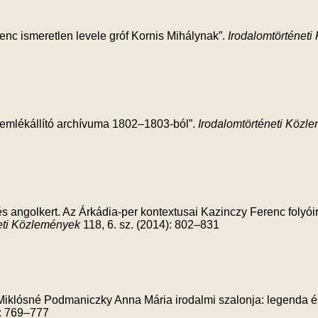
enc ismeretlen levele gróf Kornis Mihálynak”.
Irodalomtörténet
y emlékállító archívuma 1802–1803-ból”.
Irodalomtörténeti Közl
és angolkert. Az Árkádia-per kontextusai Kazinczy Ferenc folyó
eti Közlemények
118, 6. sz. (2014): 802–831
Miklósné Podmaniczky Anna Mária irodalmi szalonja: legenda é
): 769–777