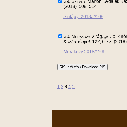
29.
Szilágyi
Márton. „Adalék Ka
(2018): 508–514
Szilágyi 2018a//508
30.
Muraközy
Virág. „»…a’ kiné
Közlemények
122, 6. sz. (2018
Muraközy 2018//768
1
2
3
4
5