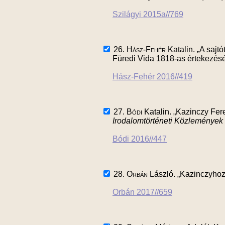
Szilágyi 2015a//769
26.
Hász-Fehér
Katalin. „A sajt
Füredi Vida 1818-as értekezés
Hász-Fehér 2016//419
27.
Bódi
Katalin. „Kazinczy Fer
Irodalomtörténeti Közlemények
Bódi 2016//447
28.
Orbán
László. „Kazinczyhoz 
Orbán 2017//659