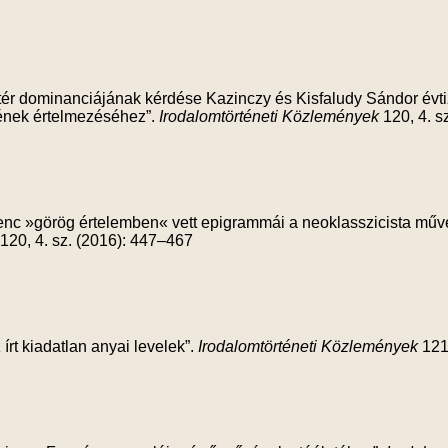
ótér dominanciájának kérdése Kazinczy és Kisfaludy Sándor évti
ének értelmezéséhez”.
Irodalomtörténeti Közlemények
120, 4. s
enc »görög értelemben« vett epigrammái a neoklasszicista műv
120, 4. sz. (2016): 447–467
írt kiadatlan anyai levelek”.
Irodalomtörténeti Közlemények
121,