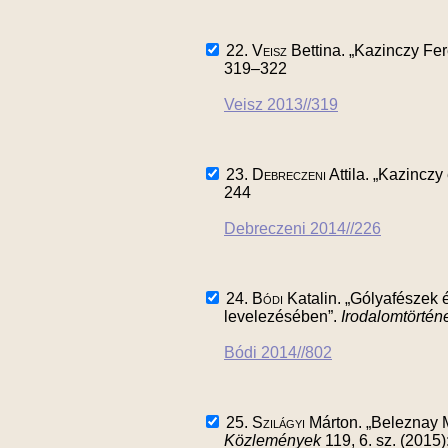
22.
Veisz
Bettina. „Kazinczy Fer
319–322
Veisz 2013//319
23.
Debreczeni
Attila. „Kazincz
244
Debreczeni 2014//226
24.
Bódi
Katalin. „Gólyafészek 
levelezésében”.
Irodalomtörtén
Bódi 2014//802
25.
Szilágyi
Márton. „Beleznay 
Közlemények
119, 6. sz. (2015