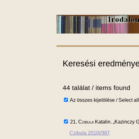
Keresési eredmények
44 találat / items found
Az összes kijelölése / Select all
21.
Czibula
Katalin. „Kazinczy G
Czibula 2010//387