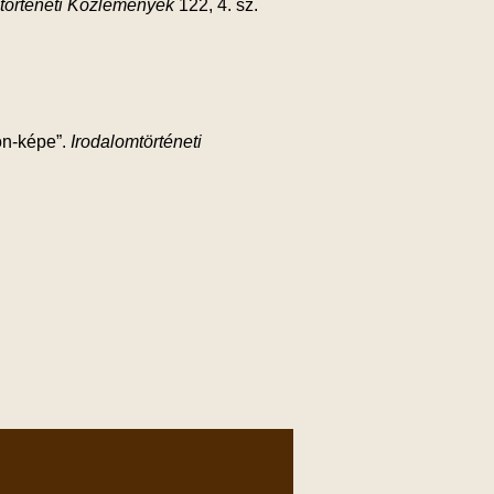
történeti Közlemények
122, 4. sz.
on-képe”.
Irodalomtörténeti