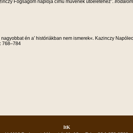
zinczy Fogságom naplója című művének utóéletéhez”.
Irodalom
l nagyobbat én a’ históriákban nem ismerek«. Kazinczy Napóle
): 768–784
ItK