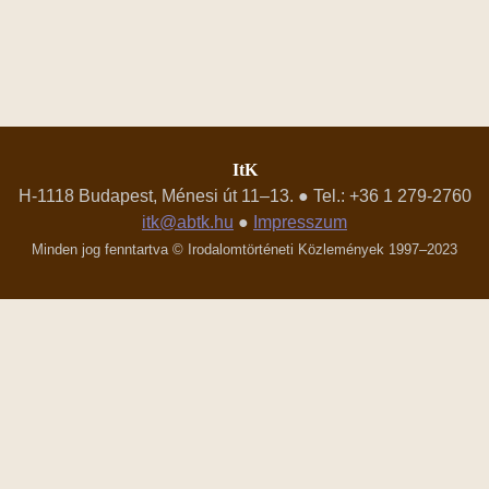
ItK
H-1118 Budapest, Ménesi út 11–13. ● Tel.: +36 1 279-2760
itk@abtk.hu
●
Impresszum
Minden jog fenntartva © Irodalomtörténeti Közlemények 1997–2023