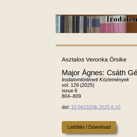
Asztalos Veronka Örsike
Major Ágnes: Csáth Géz
Irodalomtörténeti Közlemények
vol. 129 (2025)
issue 6
804–809
doi:
10.56232/itk.2025.6.10
Letöltés / Download