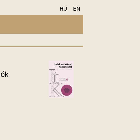
HU
EN
iók