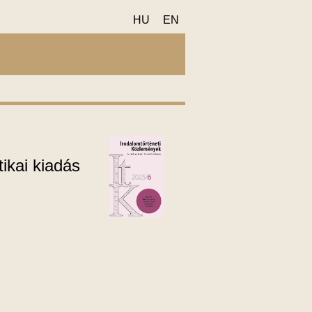
HU
EN
ikai kiadás