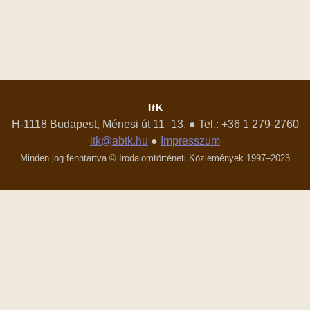
ItK
H-1118 Budapest, Ménesi út 11–13. ● Tel.: +36 1 279-2760
itk@abtk.hu
●
Impresszum
Minden jog fenntartva © Irodalomtörténeti Közlemények 1997–2023