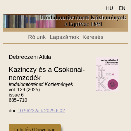
HU
EN
Rólunk
Lapszámok
Keresés
Debreczeni Attila
Kazinczy és a Csokonai-
nemzedék
Irodalomtörténeti Közlemények
vol. 129 (2025)
issue 6
685–710
doi:
10.56232/itk.2025.6.02
Letöltés / Download