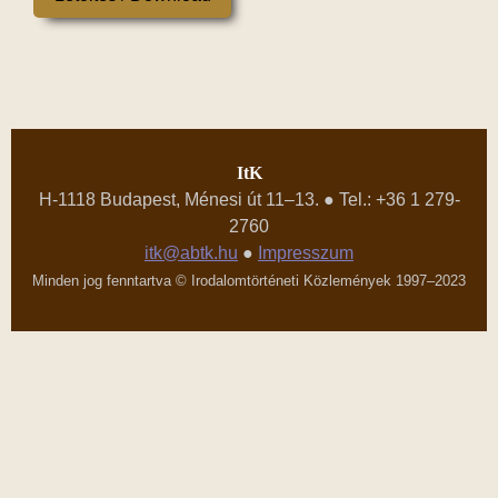
ItK
H-1118 Budapest, Ménesi út 11–13. ● Tel.: +36 1 279-
2760
itk@abtk.hu
●
Impresszum
Minden jog fenntartva © Irodalomtörténeti Közlemények 1997–2023