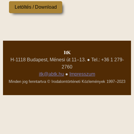
Letöltés / Download
ItK
H-1118 Budapest, Ménesi út 11–13. ● Tel.: +36 1 279-
2760
itk@abtk.hu
●
Impresszum
Minden jog fenntartva © Irodalomtörténeti Közlemények 1997–2023