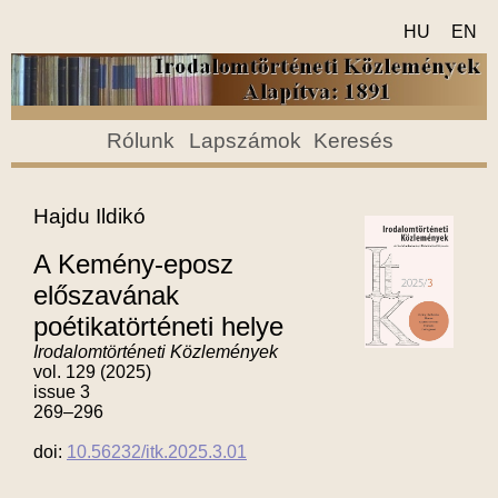
HU
EN
Rólunk
Lapszámok
Keresés
Hajdu Ildikó
A Kemény-eposz
előszavának
poétikatörténeti helye
Irodalomtörténeti Közlemények
vol. 129 (2025)
issue 3
269–296
doi:
10.56232/itk.2025.3.01