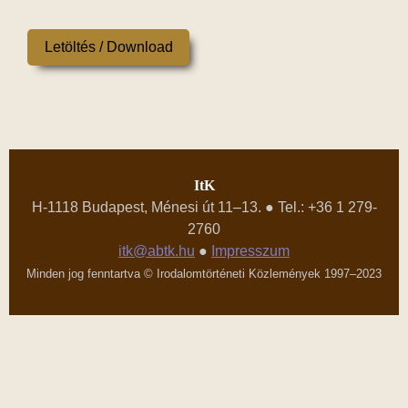
Letöltés / Download
ItK
H-1118 Budapest, Ménesi út 11–13. ● Tel.: +36 1 279-
2760
itk@abtk.hu
●
Impresszum
Minden jog fenntartva © Irodalomtörténeti Közlemények 1997–2023