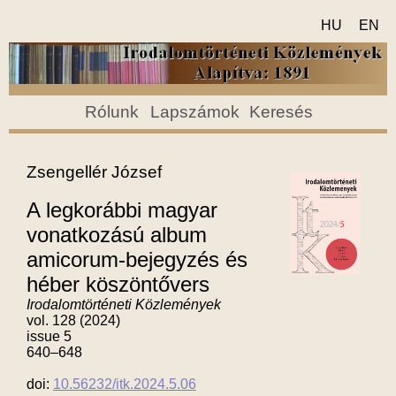
HU
EN
Rólunk
Lapszámok
Keresés
Zsengellér József
A legkorábbi magyar
vonatkozású album
amicorum-bejegyzés és
héber köszöntővers
Irodalomtörténeti Közlemények
vol. 128 (2024)
issue 5
640–648
doi:
10.56232/itk.2024.5.06